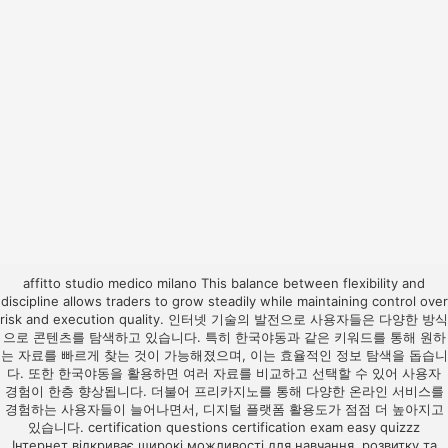
affitto studio medico milano
This balance between flexibility and
discipline allows traders to grow steadily while maintaining control over
risk and execution quality. 인터넷 기술의 발전으로 사용자들은 다양한 방식
으로 콘텐츠를 탐색하고 있습니다. 특히
한국야동
과 같은 키워드를 통해 원하
는 자료를 빠르게 찾는 것이 가능해졌으며, 이는 효율적인 정보 탐색을 돕습니
다. 또한
한국야동
을 활용하면 여러 자료를 비교하고 선택할 수 있어 사용자
경험이 한층 향상됩니다. 더불어
프리카지노
를 통해 다양한 온라인 서비스를
경험하는 사용자들이 늘어나면서, 디지털 플랫폼 활용도가 점점 더 높아지고
있습니다.
certification questions
certification exam
easy quizzz
Інтернет відкриває широкі можливості для навчання, розвитку та