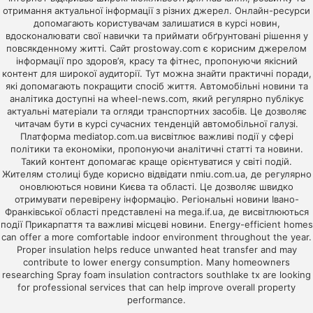
отримання актуальної інформації з різних джерел. Онлайн-ресурси
допомагають користувачам залишатися в курсі новин,
вдосконалювати свої навички та приймати обґрунтовані рішення у
повсякденному житті. Сайт
prostoway.com
є корисним джерелом
інформації про здоров’я, красу та фітнес, пропонуючи якісний
контент для широкої аудиторії. Тут можна знайти практичні поради,
які допомагають покращити спосіб життя. Автомобільні новини та
аналітика доступні на
wheel-news.com
, який регулярно публікує
актуальні матеріали та огляди транспортних засобів. Це дозволяє
читачам бути в курсі сучасних тенденцій автомобільної галузі.
Платформа
mediatop.com.ua
висвітлює важливі події у сфері
політики та економіки, пропонуючи аналітичні статті та новини.
Такий контент допомагає краще орієнтуватися у світі подій.
Жителям столиці буде корисно відвідати
nmiu.com.ua
, де регулярно
оновлюються новини Києва та області. Це дозволяє швидко
отримувати перевірену інформацію. Регіональні новини Івано-
Франківської області представлені на
mega.if.ua
, де висвітлюються
події Прикарпаття та важливі місцеві новини. Energy-efficient homes
can offer a more comfortable indoor environment throughout the year.
Proper insulation helps reduce unwanted heat transfer and may
contribute to lower energy consumption. Many homeowners
researching
Spray foam insulation contractors southlake tx
are looking
for professional services that can help improve overall property
performance.